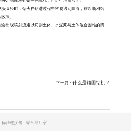
用冲击钻或潜孔钻等先成孔，再进行灌浆加固。
钻头直径时，钻头在钻进过程中容易遇到阻碍，难以顺利钻
固效果。
能会出现喷射流难以切割土体、水泥浆与土体混合困难的情
什么是锚固钻机？
下一篇：
德驰连接器
曝气器厂家