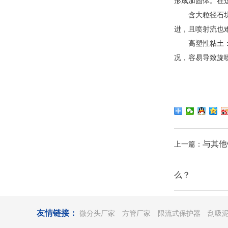
形成加固体。在
含大粒径石
进，且喷射流也
高塑性粘土
况，容易导致旋
与其他
上一篇：
么？
友情链接：
微分头厂家
方管厂家
限流式保护器
刮吸