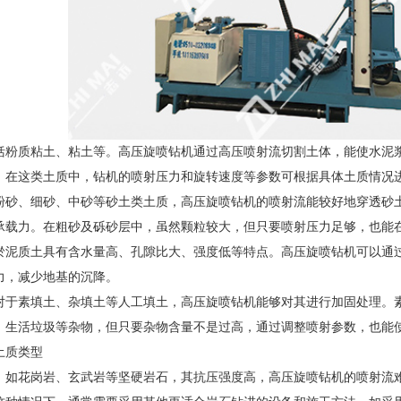
括粉质粘土、粘土等。高压旋喷钻机通过高压喷射流切割土体，能使水泥
。在这类土质中，钻机的喷射压力和旋转速度等参数可根据具体土质情况
粉砂、细砂、中砂等砂土类土质，高压旋喷钻机的喷射流能较好地穿透砂
承载力。在粗砂及砾砂层中，虽然颗粒较大，但只要喷射压力足够，也能
淤泥质土具有含水量高、孔隙比大、强度低等特点。高压旋喷钻机可以通
力，减少地基的沉降。
对于素填土、杂填土等人工填土，高压旋喷钻机能够对其进行加固处理。
、生活垃圾等杂物，但只要杂物含量不是过高，通过调整喷射参数，也能
土质类型
：如花岗岩、玄武岩等坚硬岩石，其抗压强度高，高压旋喷钻机的喷射流