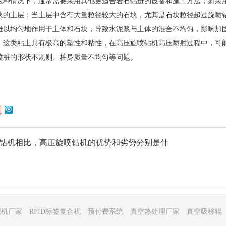
这种情况下，通常需要采用其他更适合岩石钻进的设备和施工方法，如采
块的土层：当土层中含有大量粒径较大的石块，尤其是石块粒径超过旋喷
难以均匀地作用于土体和石块，导致水泥浆与土体的混合不均匀，影响加
：这类粘土具有极高的塑性和粘性，在
高压旋喷钻机
高压喷射过程中，可
喷桩的形状不规则、桩身质量不均匀等问题。
钻机相比，高压旋喷钻机的优势和劣势分别是什
泥机厂家
RFID标签复合机
预付费系统
真空热处理厂家
真空吸移辊