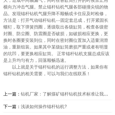
横向力冲击气腿。禁止锚杆钻机气腿各部碰撞尖锐的物
品。发现锚杆钻机气腿升降不顺畅或卡住应及时检修，
方法是：打开气动锚杆钻机---固定套总成，打开紧固长
螺钉，取下弹簧挡圈，逐级取出各级缸筒，检查各级密
封圈、防尘圈、防震圈是否破损，如破损相应更换，更
换时各圈要安装到位，同时在密封圈位置加入适量润滑
油，重新组装。如果其中某级缸筒磨损严重或者有明显
的坑凹，要更换相应缸筒。 正常锚杆钻机支腿总成应该
是上升均匀有力，回落顺畅迅速。
以上就是关于
锚杆钻机
的运行调整方法，如果你有
锚杆钻机
的相关需要，可以与我们在线联系！
上一篇：
钻机厂家：了解煤矿锚杆钻机技术标准让我们更方便使用？
下一篇：
浅谈如何操作锚杆钻机?