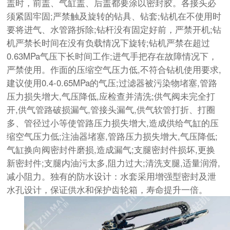
盖时，前盖、气缸盖、后盖都要涂以密封胶。各接头必
须紧固牢固;严禁触及旋转的钻具、钻套;钻机在不使用时
要将进气、水管路拆除;钻杆没有固定好前，严禁开机;钻
机严禁长时间在没有负载情况下旋转;钻机严禁在超过
0.63MPa气压下长时间工作;进气手把存在故障情况下，
严禁使用。作面的压缩空气压力低,不符合钻机使用要求,
建议使用0.4-0.65MPa的气压;过滤器被污染物堵塞,管路
压力损失增大,气压降低,应检查并清洗;供气阀未完全打
开,供气管路破损漏气,管接头漏气,供气软管打折、打圈
多、管径过小等使管路压力损失增大,造成供给气缸的压
缩空气压力低;注油器堵塞,管路压力损失增大,气压降低;
气缸换向阀密封件磨损,造成漏气;支腿密封件损坏,更换
新密封件;支腿内油污太多,阻力过大;清洗支腿,适量润滑,
减小阻力。独有的防水设计：水套采用增强型密封及泄
水孔设计，保证供水和保护齿轮箱，寿命提升一倍。