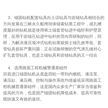
3、锚固钻机配套钻具向土话钻具与岩锚钻具相结合的
方向发展在三峡永久船闸坝体锚索钻凿工程中，成孔糟
度最好的钻机就是使用将土锚套管钻进中稳轩和护壁原
理，应用于岩锚孔钻进中钻杆的导向而研制的钻扦，同
样，为解决液压项冲式钻机钻凿较探土锚孔效率低、套
管钻具损坏严重问题，正在试验研恻的空气潜孔锤对心
扩孔套管钻具，也是土锚钻具和岩锚钻具的又一结合
4、选用路面工程机械警通基础件
目前进口锚固钻机从底盘四轮一带到内燃机、液压泵、
液压缸、液压阀、控制与操作系统均借鉴或采用路面工
程机械普通基础件，这是国内众多生产厂家应当借鉴和
提高的方向，也是国产锚固钻机降低成本、提高可靠性
既快速又有效的途径。