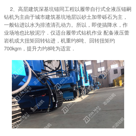
2、高层建筑深基坑锚同工程以履带自行式全液压锚嗣
钻机为主由于城市建筑基坑地层以砂土加带砾石为主，
一般钻进以水为排渣清孔动力。所以，即使搞降水，作
业场地也比较泥泞．仅适台履带式钻机作业 配备液压蕾
岩机或大扭矩回转钻进，机重约8吨、回转扭矩约
700kgm，提升力约8吨为适宜．