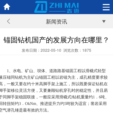
新闻资讯
锚固钻机国产的发展方向在哪里？
发布日期：2022-05-10
浏览次数：
1875
1、水电、矿山、坝体、道路路基锚固工程以滑橇式轻型
液压锚同钻机为主矿山锚固工程以岩锚为主，成孔精度要求较
高，一般又要在约十米高脚手架上施工，所以既要保证钻机在
脚手架移位灵活方便，又要兼顾钻机穿孔时的稳定性，并且易
于同脚手架稳固联接，一般应采用滑橇式I钻机重量约1．6吨、
回转扭矩约3．OkNm、推进提升力约5吨较为适宜；凿岩采用
空气潜孔锤是最有效的方法。