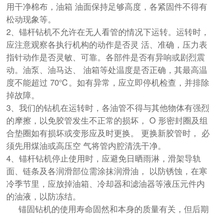
用干净棉布，油箱 油面保持足够高度，各紧固件不得有
松动现象等。
2、
锚杆钻机
不允许在无人看管的情况下运转。运转时，
应注意观察各执行机构的动作是否灵 活、准确，压力表
指针动作是否灵敏、可靠。各部件是否有异响或剧烈震
动。油泵、油马达、 油箱等处温度是否正确，其最高温
度不能超过 70℃。如有异常，应立即停机检查，并排除
掉故障。
3、我们的
钻机
在运转时，各油管不得与其他物体有强烈
的摩擦，以免胶管发生不正常的损坏， O 形密封圈及组
合垫圈如有损坏或变形应及时更换。 更换新胶管时， 必
须先用煤油或高压空 气将管内腔清洗干净。
4、
锚杆钻机
停止使用时，应避免日晒雨淋，滑架导轨
面、链条及各润滑部位需涂抹润滑油， 以防锈蚀，在寒
冷季节里，应放掉油箱、冷却器和滤油器等液压元件内
的油液，以防冻结。
锚固钻机
的使用寿命固然和本身的质量有关，但后期