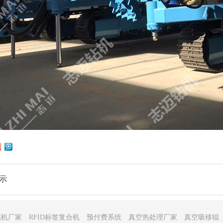
示
泥机厂家
RFID标签复合机
预付费系统
真空热处理厂家
真空吸移辊