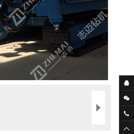
在
微
051
TO